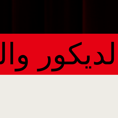
الديكور وا
ARTDOM