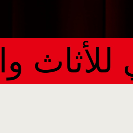
لي للأثاث و
 RIYADH