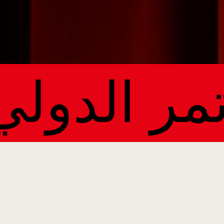
لمؤتمر الدو
احجز جناحًا